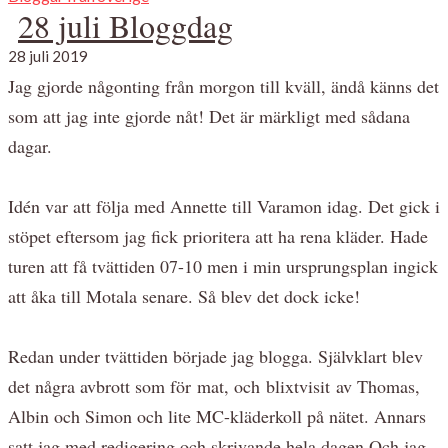
28 juli Bloggdag
28 juli 2019
Jag gjorde någonting från morgon till kväll, ändå känns det
som att jag inte gjorde nåt! Det är märkligt med sådana
dagar.
Idén var att följa med Annette till Varamon idag. Det gick i
stöpet eftersom jag fick prioritera att ha rena kläder. Hade
turen att få tvättiden 07-10 men i min ursprungsplan ingick
att åka till Motala senare. Så blev det dock icke!
Redan under tvättiden började jag blogga. Självklart blev
det några avbrott som för mat, och blixtvisit av Thomas,
Albin och Simon och lite MC-kläderkoll på nätet. Annars
satt jag med redigering och skrivande hela dagen.Och jag