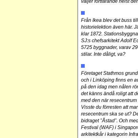
väljer fortfarande helst d
Från Ikea blev det buss till
historielektion även här.
klar
1872. Stationsbyggnade
SJ:s chefsarkitekt Adolf E
5725 byggnader, varav 297 
stilar. Inte dåligt, va?
Företaget Stathmos grundad
och i Linköping finns en a
på den idag men nålen rörd
det känns ändå roligt att 
med den när resecentrum fly
Visste du förresten att ma
resecentrum ska se ut? D
bidraget "Åstad". Och med 
Festival (WAF) i Singapor
arkitektkår i kategorin Infra