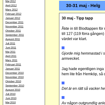
Maj 2012
30-31 maj - Helg
April 2012
Mars 2012
Februari 2012
30 maj - Tipp tapp
Januari 2012
December 2011
November 2011
Åkte in till Blodtappen för
Oktober 2011
till 127 (119 förra gången)
September 2011
värdet var klart.
Augusti 2011
Juli 2011
Juni 2011
Maj 2011
Gjorde mig hemmastad i sä
April 2011
armvecket.
Mars 2011
Februari 2011
Jag hade egentligen inga f
Januari 2011
December 2010
hem lite från Hemköp, så 
November 2010
Oktober 2010
September 2010
Det är en rätt så vacker h
Augusti 2010
Juli 2010
Juni 2010
Av någon outgrundlig anled
Maj 2010