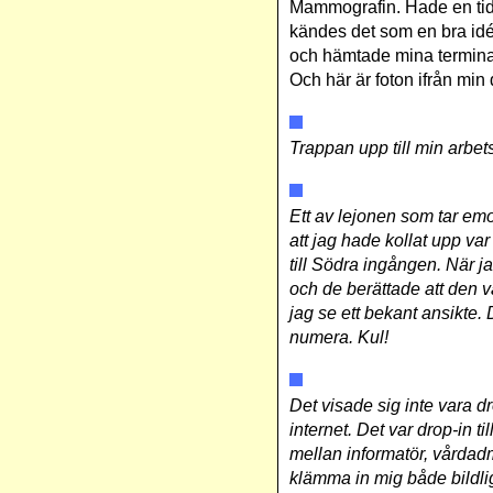
Mammografin. Hade en tid 
kändes det som en bra idé a
och hämtade mina terminalg
Och här är foton ifrån min 
Trappan upp till min arbet
Ett av lejonen som tar emot
att jag hade kollat upp v
till Södra ingången. När ja
och de berättade att den va
jag se ett bekant ansikte.
numera. Kul!
Det visade sig inte vara d
internet. Det var drop-in t
mellan informatör, vårdad
klämma in mig både bildlig