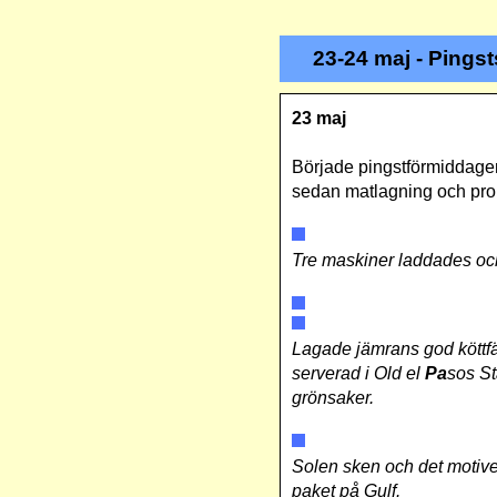
23-24 maj - Pings
23 maj
Började pingstförmiddagen
sedan matlagning och prom
Tre maskiner laddades och 
Lagade jämrans god köttfä
serverad i Old el
Pa
sos St
grönsaker.
Solen sken och det motive
paket på Gulf.