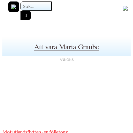
Att vara Maria Graube
Mot utlandsflytten -en följetong