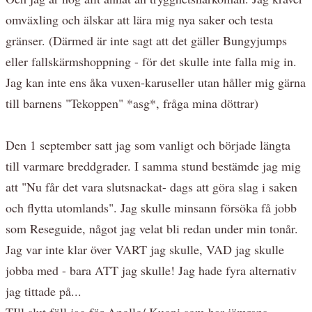
omväxling och älskar att lära mig nya saker och testa
gränser. (Därmed är inte sagt att det gäller Bungyjumps
eller fallskärmshoppning - för det skulle inte falla mig in.
Jag kan inte ens åka vuxen-karuseller utan håller mig gärna
till barnens "Tekoppen" *asg*, fråga mina döttrar)
Den 1 september satt jag som vanligt och började längta
till varmare breddgrader. I samma stund bestämde jag mig
att "Nu får det vara slutsnackat- dags att göra slag i saken
och flytta utomlands". Jag skulle minsann försöka få jobb
som Reseguide, något jag velat bli redan under min tonår.
Jag var inte klar över VART jag skulle, VAD jag skulle
jobba med - bara ATT jag skulle! Jag hade fyra alternativ
jag tittade på...
TIll slut föll jag för Apollo/ Kuoni som har jämrans