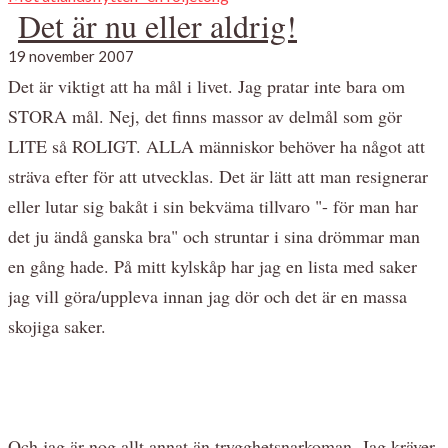
Det är nu eller aldrig!
19 november 2007
Det är viktigt att ha mål i livet. Jag pratar inte bara om
STORA mål. Nej, det finns massor av delmål som gör
LITE så ROLIGT. ALLA människor behöver ha något att
sträva efter för att utvecklas. Det är lätt att man resignerar
eller lutar sig bakåt i sin bekväma tillvaro "- för man har
det ju ändå ganska bra" och struntar i sina drömmar man
en gång hade. På mitt kylskåp har jag en lista med saker
jag vill göra/uppleva innan jag dör och det är en massa
skojiga saker.
Och jag är nog allt annat än trygghetsnarkoman. Jag kräver