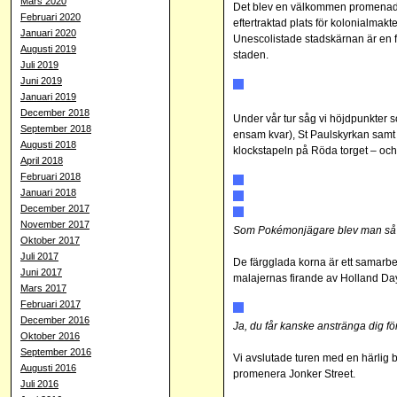
Mars 2020
Det blev en välkommen promenad i 
Februari 2020
eftertraktad plats för kolonialma
Januari 2020
Unescolistade stadskärnan är en f
Augusti 2019
staden.
Juli 2019
Juni 2019
Januari 2019
December 2018
Under vår tur såg vi höjdpunkter 
September 2018
ensam kvar), St Paulskyrkan samt
Augusti 2018
klockstapeln på Röda torget – och 
April 2018
Februari 2018
Januari 2018
December 2017
November 2017
Som Pokémonjägare blev man så kl
Oktober 2017
Juli 2017
De färgglada korna är ett samar
Juni 2017
malajernas firande av Holland Da
Mars 2017
Februari 2017
December 2016
Ja, du får kanske anstränga dig f
Oktober 2016
September 2016
Vi avslutade turen med en härlig 
Augusti 2016
promenera Jonker Street.
Juli 2016