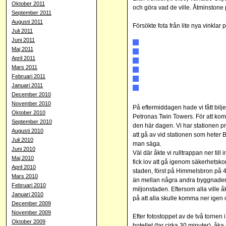
Oktober 2011
och göra vad de ville. Åtminstone
September 2011
Augusti 2011
Försökte fota från lite nya vinklar p
Juli 2011
Juni 2011
Maj 2011
April 2011
Mars 2011
Februari 2011
Januari 2011
December 2010
November 2010
På eftermiddagen hade vi fått bilje
Oktober 2010
Petronas Twin Towers. För att komm
September 2010
den här dagen. Vi har stationen pre
Augusti 2010
att gå av vid stationen som heter
Juli 2010
man säga.
Juni 2010
Väl där åkte vi rulltrappan ner ti
Maj 2010
fick lov att gå igenom säkerhetsko
April 2010
staden, först på Himmelsbron på 4
Mars 2010
än mellan några andra byggnader
Februari 2010
miljonstaden. Eftersom alla ville 
Januari 2010
på att alla skulle komma ner igen
December 2009
November 2009
Efter fotostoppet av de två tornen i
Oktober 2009
hotellet (tar cirka 30 minuter), åka 