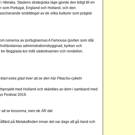
Melaka. Stadens strategiska läge gjorde den tidigt till en
kter som Portugal, England och Holland, och den
ascinerande smältdegel av de olika kulturer som präglat
som ruinerna av portugisernas A Famousa (porten som står
 holländarnas administrationsbyggnad, kyrkan och
tre färgglada kor intill väderkvarnen och rondellen.
art extra glad över att se den här Pikachu-cykeln
betsprojekt med Holland och skänktes av dem i samband med
ys Festival 2019.
ör att se kossorna, men de ÄR där
båtfärd på Melakafloden innan det var dags att gå iland och