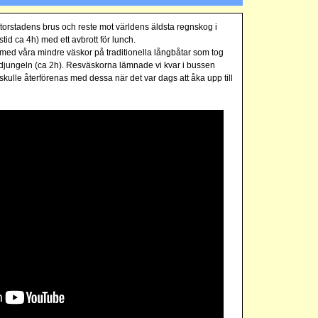
 storstadens brus och reste mot världens äldsta regnskog i
id ca 4h) med ett avbrott för lunch.
med våra mindre väskor på traditionella långbåtar som tog
 djungeln (ca 2h). Resväskorna lämnade vi kvar i bussen
i skulle återförenas med dessa när det var dags att åka upp till