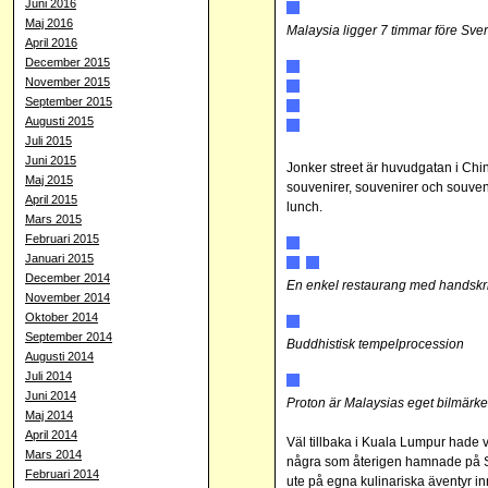
Juni 2016
Maj 2016
Malaysia ligger 7 timmar före Sverg
April 2016
December 2015
November 2015
September 2015
Augusti 2015
Juli 2015
Juni 2015
Jonker street är huvudgatan i Chin
Maj 2015
souvenirer, souvenirer och souveni
April 2015
lunch.
Mars 2015
Februari 2015
Januari 2015
December 2014
En enkel restaurang med handskri
November 2014
Oktober 2014
September 2014
Buddhistisk tempelprocession
Augusti 2014
Juli 2014
Juni 2014
Proton är Malaysias eget bilmärke
Maj 2014
April 2014
Väl tillbaka i Kuala Lumpur hade vi
Mars 2014
några som återigen hamnade på St
Februari 2014
ute på egna kulinariska äventyr 