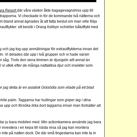
ara Resort
där våra väskor åkte bagagevagnshiss upp till
trapporna. Vi checkade in för de kommande två nätterna och
m bland annat ägnades åt att fatta beslut om man ville följa
autflykter: ett besök i Orang Aslibyn och/eller båtutflykt med
och jag tog upp anmälningar för extrautflykterna innan det
eln. Vi delades där upp i två grupper och vi hade varsin
 såg. Trots den sena timmen är djungeln allt annat än
vi utkik efter de många nattaktiva djur och insekter som
 jag detta är en asiatisk Gräsödla som vilade på ett blad
hile palm. Taggarna har hullingar som griper tag i dina
na upp och försöka lirka bort taggarna innan man fortsätter att
 Har ju bara mobilen med. Min actionkamera använde jag bara
r investera i en kepa till nästa resa så jag kan montera
inte på natten dock. De där små tingestarna kan inte ta in