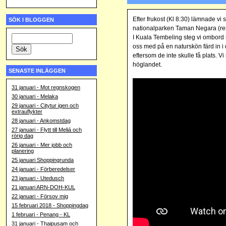
Efter frukost (Kl 8:30) lämnade vi
SÖK I BLOGGEN
nationalparken Taman Negara (rest
I Kuala Tembeling steg vi ombord 
oss med på en naturskön färd in i
eftersom de inte skulle få plats. V
höglandet.
SENASTE INLÄGGEN
31 januari - Mot regnskogen
30 januari - Melaka
29 januari - Citytur igen och
extrauflykter
28 januari - Ankomstdag
27 januari - Flytt till Meliá och
rörig dag
26 januari - Mer jobb och
planering
25 januari Shoppingrunda
24 januari - Förberedelser
23 januari - Utedusch
21 januari ARN-DOH-KUL
22 januari - Försov mig
15 februari 2018 - Shoppingdag
1 februari - Penang - KL
31 januari - Thaipusam och