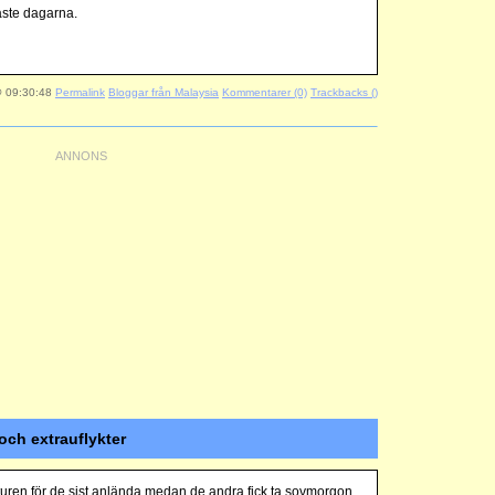
aste dagarna.
@ 09:30:48
Permalink
Bloggar från Malaysia
Kommentarer (0)
Trackbacks ()
 och extrauflykter
tyturen för de sist anlända medan de andra fick ta sovmorgon