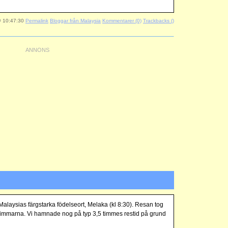
@ 10:47:30
Permalink
Bloggar från Malaysia
Kommentarer (0)
Trackbacks ()
Malaysias färgstarka födelseort, Melaka (kl 8:30). Resan tog
 timmarna. Vi hamnade nog på typ 3,5 timmes restid på grund