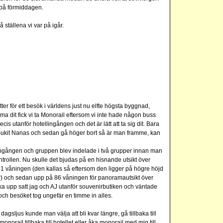
 på förmiddagen.
å ställena vi var på igår.
tter för ett besök i världens just nu elfte högsta byggnad,
a dit fick vi ta Monorail eftersom vi inte hade någon buss
cis utanför hotellingången och det är lätt att ta sig dit. Bara
 Bukit Nanas och sedan gå höger bort så är man framme, kan
ll ingången och gruppen blev indelade i två grupper innan man
ntrollen. Nu skulle det bjudas på en hisnande utsikt över
1 våningen (den kallas så eftersom den ligger på högre höjd
) och sedan upp på 86 våningen för panoramautsikt över
åka upp satt jag och AJ utanför souvenirbutiken och väntade
 och besöket tog ungefär en timme in alles.
 dagsljus kunde man välja att bli kvar längre, gå tillbaka till
monorail tillbaka till hotellet eller åka monorail med mig till