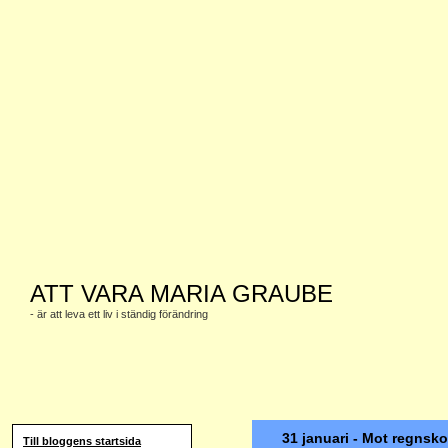
ATT VARA MARIA GRAUBE
- är att leva ett liv i ständig förändring
31 januari - Mot regnsk
Till bloggens startsida