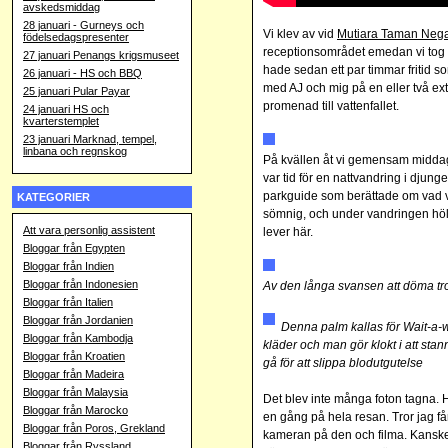
avskedsmiddag
28 januari - Gurneys och
Vi klev av vid
Mutiara Taman Neg
födelsedagspresenter
receptionsområdet emedan vi tog 
27 januari Penangs krigsmuseet
hade sedan ett par timmar fritid so
26 januari - HS och BBQ
med AJ och mig på en eller två extr
25 januari Pular Payar
promenad till vattenfallet.
24 januari HS och
kvarterstemplet
23 januari Marknad, tempel,
linbana och regnskog
På kvällen åt vi gemensam middag 
var tid för en nattvandring i djung
parkguide som berättade om vad vi
KATEGORIER
sömnig, och under vandringen höll 
Att vara personlig assistent
lever här.
Bloggar från Egypten
Bloggar från Indien
Bloggar från Indonesien
Av den långa svansen att döma tror
Bloggar från Italien
Bloggar från Jordanien
Denna palm kallas för Wait-a-w
Bloggar från Kambodja
kläder och man gör klokt i att stan
Bloggar från Kroatien
gå för att slippa blodutgutelse
Bloggar från Madeira
Bloggar från Malaysia
Det blev inte många foton tagna.
Bloggar från Marocko
en gång på hela resan. Tror jag få
Bloggar från Poros, Grekland
kameran på den och filma. Kanske 
Bloggar från Ryssland