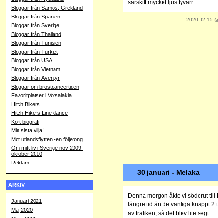
särskilt mycket ljus tyvärr.
Bloggar från Samos, Grekland
Bloggar från Spanien
2020-02-15 
Bloggar från Sverige
Bloggar från Thailand
Bloggar från Tunisien
Bloggar från Turkiet
Bloggar från USA
Bloggar från Vietnam
Bloggar från Äventyr
Bloggar om bröstcancertiden
Favoritplatser i Votsalakia
Hitch Bikers
Hitch Hikers Line dance
Kort biografi
Min sista vilja!
Mot utlandsflytten -en följetong
Om mitt liv i Sverige nov 2009-
oktober 2010
Reklam
30 januari - Melaka
ARKIV
Denna morgon åkte vi söderut till 
Januari 2021
längre tid än de vanliga knappt 2
Maj 2020
av trafiken, så det blev lite segt.