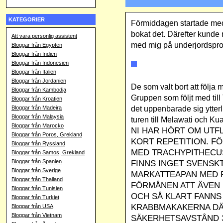
KATEGORIER
Förmiddagen startade med
bokat det. Därefter kunde 
Att vara personlig assistent
med mig på underjordspr
Bloggar från Egypten
Bloggar från Indien
Bloggar från Indonesien
Bloggar från Italien
Bloggar från Jordanien
De som valt bort att följa
Bloggar från Kambodja
Gruppen som följt med till
Bloggar från Kroatien
det uppenbarade sig ytterl
Bloggar från Madeira
Bloggar från Malaysia
turen till Melawati och Kua
Bloggar från Marocko
NI HAR HÖRT OM UTF
Bloggar från Poros, Grekland
KORT REPETITION.
FÖ
Bloggar från Ryssland
MED TRACHYPITHECUS
Bloggar från Samos, Grekland
Bloggar från Spanien
FINNS INGET SVENSK
Bloggar från Sverige
MARKATTEAPAN MED P
Bloggar från Thailand
FÖRMÅNEN ATT ÄVEN 
Bloggar från Tunisien
OCH SÅ KLART FANNS
Bloggar från Turkiet
KRABBMAKAKERNA DÄR
Bloggar från USA
Bloggar från Vietnam
SÄKERHETSAVSTÅND 3