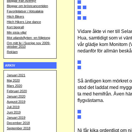
Bloggar från Äventyr
Bloggar om bröstcancertiden
Favoritplatser i Votsalakia
Hitch Bikers
Hitch Hikers Line dance
Kort biografi
Vidare åkte vi ner till Se
Min sista vilja!
Hua, samtidigt som vi vänta
Mot utlandsflytten -en följetong
Om mitt liv i Sverige nov 2009-
vår glädje kom Monitorn (
oktober 2010
nedanför för allmän besk
Reklam
ARKIV
Januari 2021
Så äntligen kom mörkret oc
Maj 2020
Mars 2020
stod det laddat med myggm
Februari 2020
ta med hemifrån. Även här v
Januari 2020
flygvästarna.
Augusti 2019
Juli 2019
Juni 2019
Januari 2019
December 2018
September 2018
Ni får kika ordentligt om n