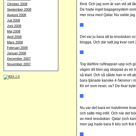
först. Och jag som är van vid att
Oktober 2008
De hade inget bagagesystem som ku
September 2008
mer resa med Qatar. Nu valde jag 
Augusti 2008
Juli 2008
Juni 2008
Maj 2008
Det var ju bara att ta resväskan o
April 2008
blogga. Och där satt jag kvar runt
Mars 2008
Februari 2008
Januari 2008
December 2007
Tog därföre rulltrappan upp och gi
November 2007
vägen dit blev jag stoppad av en 
så klart. Och så sålde han in ett a
bara tjänade kanske 4-5kronor i m
för en som reser, va? De fixar byte
Nu var det bara en halvtimme kvar 
och satte mig intill. Och när det bö
av med resväskan. Qatar (och ka
men jag hade bara 6 kilo och fick 