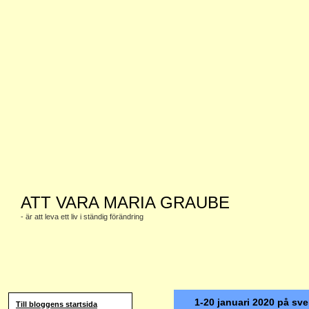
ATT VARA MARIA GRAUBE
- är att leva ett liv i ständig förändring
1-20 januari 2020 på sv
Till bloggens startsida