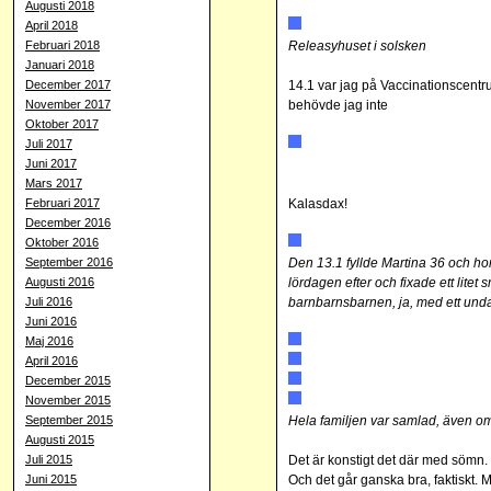
Augusti 2018
April 2018
Februari 2018
Releasyhuset i solsken
Januari 2018
December 2017
14.1 var jag på Vaccinationscent
November 2017
behövde jag inte
Oktober 2017
Juli 2017
Juni 2017
Mars 2017
Februari 2017
Kalasdax!
December 2016
Oktober 2016
September 2016
Den 13.1 fyllde Martina 36 och hon
Augusti 2016
lördagen efter och fixade ett lit
Juli 2016
barnbarnsbarnen, ja, med ett unda
Juni 2016
Maj 2016
April 2016
December 2015
November 2015
September 2015
Hela familjen var samlad, även om
Augusti 2015
Juli 2015
Det är konstigt det där med sömn. J
Juni 2015
Och det går ganska bra, faktiskt. M