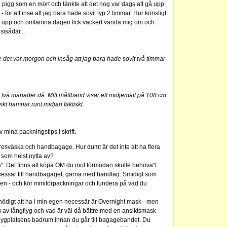
 pigg som en mört och tänkte att det nog var dags att gå upp
 för att inse att jag bara hade sovit typ 2 timmar. Hur konstigt
 gå upp och omfamna dagen fick vackert vända mig om och
sisådär...
e det var morgon och
insåg att jag bara hade sovit två timmar
m två månader då. Mitt måttband visar ett midjemått på 108 cm.
vikt hamnar runt midjan faktiskt.
mina packningstips i skrift.
 resväska och handbagage. Hur dumt är det inte att ha flera
 som helst nytta av?
ha". Det finns att köpa OM du mot förmodan skulle behöva¨t.
essär till handbagaget, gärna med handtag. Smidigt som
len - och kör miniförpackningar och fundera på vad du
ödigt att ha i min egen necessär är Overnight mask - men
ig av långflyg och vad är väl då bättre med en ansiktsmask
 flygplatsens badrum innan du går till bagagebandet. Du