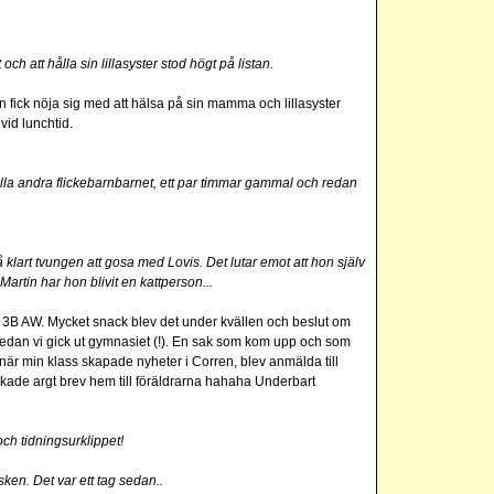
 och att hålla sin lillasyster stod högt på listan.
 fick nöja sig med att hälsa på sin mamma och lillasyster
vid lunchtid.
ålla andra flickebarnbarnet, ett par timmar gammal och redan
 klart tvungen att gosa med Lovis. Det lutar emot att hon själv
Martin har hon blivit en kattperson...
 3B AW. Mycket snack blev det under kvällen och beslut om
 sedan vi gick ut gymnasiet (!). En sak som kom upp och som
r när min klass skapade nyheter i Corren, blev anmälda till
kade argt brev hem till föräldrarna hahaha Underbart
ch tidningsurklippet!
ken. Det var ett tag sedan..