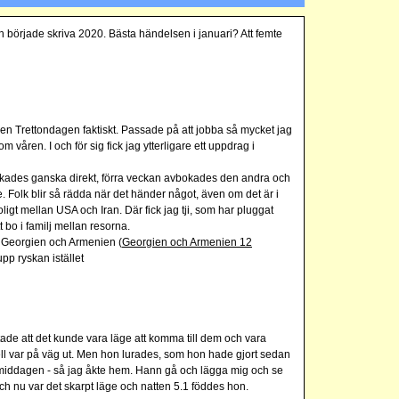
ch började skriva 2020. Bästa händelsen i januari? Att femte
n Trettondagen faktiskt. Passade på att jobba så mycket jag
 våren. I och för sig fick jag ytterligare ett uppdrag i
kades ganska direkt, förra veckan avbokades den andra och
e. Folk blir så rädda när det händer något, även om det är i
ligt mellan USA och Iran. Där fick jag tji, som har pluggat
 bo i familj mellan resorna.
 i Georgien och Armenien (
Georgien och Armenien 12
pp ryskan istället
ade att det kunde vara läge att komma till dem och vara
abell var på väg ut. Men hon lurades, som hon hade gjort sedan
termiddagen - så jag åkte hem. Hann gå och lägga mig och se
ch nu var det skarpt läge och natten 5.1 föddes hon.