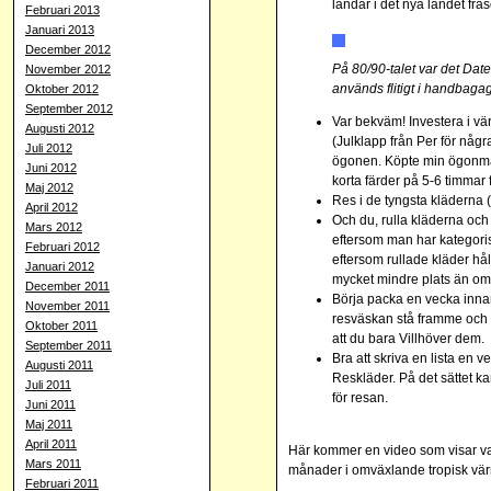
landar i det nya landet frä
Februari 2013
Januari 2013
December 2012
På 80/90-talet var det Dat
November 2012
används flitigt i handbaga
Oktober 2012
September 2012
Var bekväm! Investera i v
Augusti 2012
(Julklapp från Per för någ
Juli 2012
ögonen. Köpte min ögonma
Juni 2012
korta färder på 5-6 timmar f
Maj 2012
Res i de tyngsta kläderna (
April 2012
Och du, rulla kläderna och
Mars 2012
eftersom man har kategori
Februari 2012
eftersom rullade kläder håll
Januari 2012
mycket mindre plats än om
December 2011
Börja packa en vecka innan 
November 2011
resväskan stå framme och p
Oktober 2011
att du bara Villhöver dem.
September 2011
Bra att skriva en lista en
Augusti 2011
Reskläder. På det sättet ka
Juli 2011
för resan.
Juni 2011
Maj 2011
April 2011
Här kommer en video som visar vad
Mars 2011
månader i omväxlande tropisk värm
Februari 2011