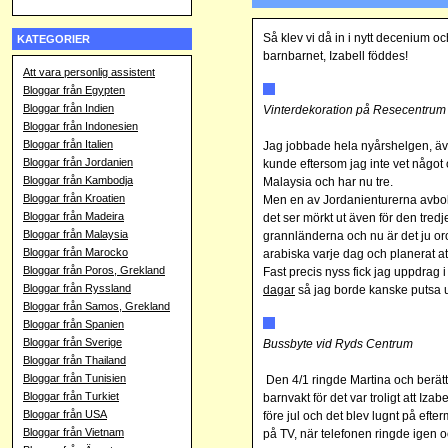
Så klev vi då in i nytt decenium o
KATEGORIER
barnbarnet, Izabell föddes!
Att vara personlig assistent
Bloggar från Egypten
Bloggar från Indien
Vinterdekoration på Resecentrum
Bloggar från Indonesien
Bloggar från Italien
Jag jobbade hela nyårshelgen, äve
Bloggar från Jordanien
kunde eftersom jag inte vet något om
Bloggar från Kambodja
Malaysia och har nu tre.
Bloggar från Kroatien
Men en av Jordanienturerna avbo
Bloggar från Madeira
det ser mörkt ut även för den tredj
Bloggar från Malaysia
grannländerna och nu är det ju oro
Bloggar från Marocko
arabiska varje dag och planerat att
Bloggar från Poros, Grekland
Fast precis nyss fick jag uppdrag
Bloggar från Ryssland
dagar
så jag borde kanske putsa u
Bloggar från Samos, Grekland
Bloggar från Spanien
Bloggar från Sverige
Bussbyte vid Ryds Centrum
Bloggar från Thailand
Bloggar från Tunisien
Den 4/1 ringde Martina och berätt
Bloggar från Turkiet
barnvakt för det var troligt att Iz
Bloggar från USA
före jul och det blev lugnt på ef
Bloggar från Vietnam
på TV, när telefonen ringde igen o