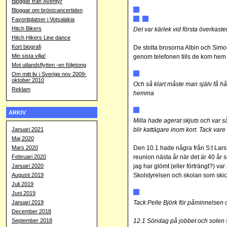
Bloggar från Äventyr
Bloggar om bröstcancertiden
Favoritplatser i Votsalakia
Hitch Bikers
Det var kärlek vid första överkastet
Hitch Hikers Line dance
Kort biografi
De stolta brosorna Albin och Simon
Min sista vilja!
genom telefonen tills de kom hem 
Mot utlandsflytten -en följetong
Om mitt liv i Sverige nov 2009-
oktober 2010
Och så klart måste man själv få h
Reklam
hemma
ARKIV
Milla hade agerat skjuts och var så
Januari 2021
blir kattägare inom kort. Tack vare 
Maj 2020
Mars 2020
Den 10.1 hade några från S:t Lars
Februari 2020
reunion nästa år när det är 40 år
Januari 2020
jag har glömt (eller förträngt?) va
Augusti 2019
Skolstyrelsen och skolan som skic
Juli 2019
Juni 2019
Januari 2019
Tack Pelle Björk för påminnelsen o
December 2018
September 2018
12.1 Söndag på jobbet och solen s