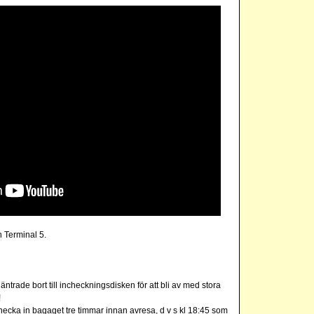
h Terminal 5.
läntrade bort till incheckningsdisken för att bli av med stora
!
t checka in bagaget tre timmar innan avresa, d v s kl 18:45 som