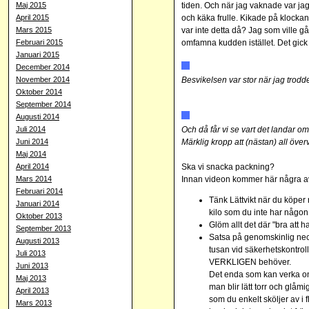
Maj 2015
tiden. Och när jag vaknade var jag
April 2015
och käka frulle. Kikade på klockan -
Mars 2015
var inte detta då? Jag som ville
Februari 2015
omfamna kudden istället. Det gick 
Januari 2015
December 2014
November 2014
Besvikelsen var stor när jag
trodd
Oktober 2014
September 2014
Augusti 2014
Juli 2014
Och då får vi se vart det landar o
Juni 2014
Märklig kropp att (nästan) all över
Maj 2014
April 2014
Ska vi snacka packning?
Mars 2014
Innan videon kommer här några av 
Februari 2014
Tänk Lättvikt när du köper
Januari 2014
kilo som du inte har någon
Oktober 2013
Glöm allt det där "bra att 
September 2013
Satsa på genomskinlig nec
Augusti 2013
tusan vid säkerhetskontrol
Juli 2013
VERKLIGEN behöver.
Juni 2013
Det enda som kan verka on
Maj 2013
man blir lätt torr och glåm
April 2013
som du enkelt sköljer av i
Mars 2013