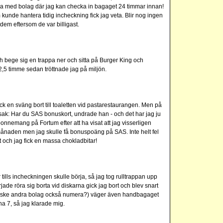
 åka med bolag där jag kan checka in bagaget 24 timmar innan!
nde hantera tidig incheckning fick jag veta. Blir nog ingen
dem eftersom de var billigast.
ch bege sig en trappa ner och sitta på Burger King och
 2,5 timme sedan tröttnade jag på miljön.
ck en sväng bort till toaletten vid pastarestaurangen. Men på
Isak: Har du SAS bonuskort, undrade han - och det har jag ju
bonnemang på Fortum efter att ha visat att jag visserligen
ånaden men jag skulle få bonuspoäng på SAS. Inte helt fel
t och jag fick en massa chokladbitar!
tills incheckningen skulle börja, så jag tog rulltrappan upp
rjade röra sig borta vid diskarna gick jag bort och blev snart
nske andra bolag också numera?) väger även handbagaget
ha 7, så jag klarade mig.