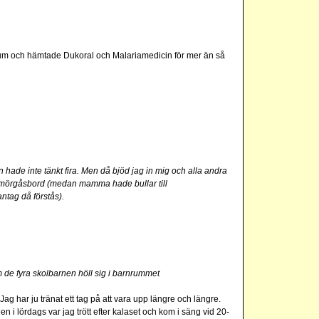
rum och hämtade Dukoral och Malariamedicin för mer än så
 hade inte tänkt fira. Men då bjöd jag in mig och alla andra
et smörgåsbord (medan mamma hade bullar till
ntag då förstås).
 de fyra skolbarnen höll sig i barnrummet
ag har ju tränat ett tag på att vara upp längre och längre.
en i lördags var jag trött efter kalaset och kom i säng vid 20-