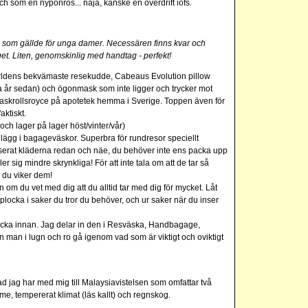
sch som en nyponros... nåja, kanske en överdrift iofs.
e som gällde för unga damer. Necessären finns kvar och
get. Liten, genomskinlig med handtag - perfekt!
ärldens bekvämaste resekudde, Cabeaus Evolution pillow
ra år sedan) och ögonmask som inte ligger och trycker mot
skrollsroyce på apotetek hemma i Sverige. Toppen även för
aktiskt.
och lager på lager höst/vinter/vår)
 lägg i bagageväskor. Superbra för rundresor speciellt
serat kläderna redan och näe, du behöver inte ens packa upp
er sig mindre skrynkliga! För att inte tala om att de tar så
 du viker dem!
om du vet med dig att du alltid tar med dig för mycket. Låt
locka i saker du tror du behöver, och ur saker när du inser
 vecka innan. Jag delar in den i Resväska, Handbagage,
n man i lugn och ro gå igenom vad som är viktigt och oviktigt
 jag har med mig till Malaysiavistelsen som omfattar två
e, tempererat klimat (läs kallt) och regnskog.