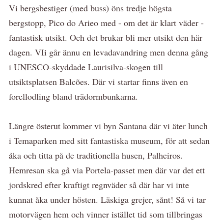
Vi bergsbestiger (med buss) öns tredje högsta
bergstopp, Pico do Arieo med - om det är klart väder -
fantastisk utsikt. Och det brukar bli mer utsikt den här
dagen. VIi går ännu en levadavandring men denna gång
i UNESCO-skyddade Laurisilva-skogen till
utsiktsplatsen Balcões. Där vi startar finns även en
forellodling bland trädormbunkarna.
Längre österut kommer vi byn Santana där vi äter lunch
i Temaparken med sitt fantastiska museum, för att sedan
åka och titta på de traditionella husen, Palheiros.
Hemresan ska gå via Portela-passet men där var det ett
jordskred efter kraftigt regnväder så där har vi inte
kunnat åka under hösten. Läskiga grejer, sånt! Så vi tar
motorvägen hem och vinner istället tid som tillbringas