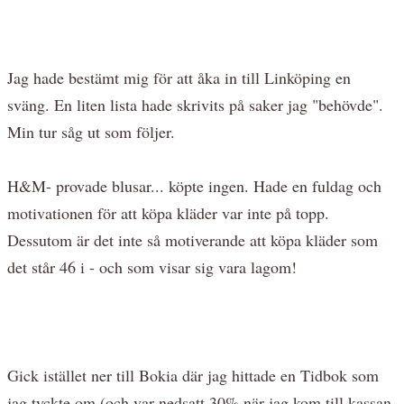
Jag hade bestämt mig för att åka in till Linköping en
sväng. En liten lista hade skrivits på saker jag "behövde".
Min tur såg ut som följer.
H&M- provade blusar... köpte ingen. Hade en fuldag och
motivationen för att köpa kläder var inte på topp.
Dessutom är det inte så motiverande att köpa kläder som
det står 46 i - och som visar sig vara lagom!
Gick istället ner till Bokia där jag hittade en Tidbok som
jag tyckte om (och var nedsatt 30% när jag kom till kassan.