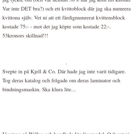
Var inte DET bra?) och ett kvittoblock där jag ska numrera
kvittona själv. Vet ni att ett färdignumrerat kvittensblock
kostade 75:- - mot det jag köpte som kostade 22:-.
53kronors skillnad!!!
.
Svepte in på Kjell & Co. Där hade jag inte varit tidigare.
Tog deras katalog och frågade om deras laminator och
bindningsmaskin. Ska klura lite...
Var inne på Willys och handlade lite livsmedel. Och vet ni